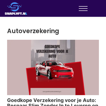
Autoverzekering
Goedkope Verzekering voor je Auto:
Au
Bespaar Slim Zonder In te Leveren op
Sl