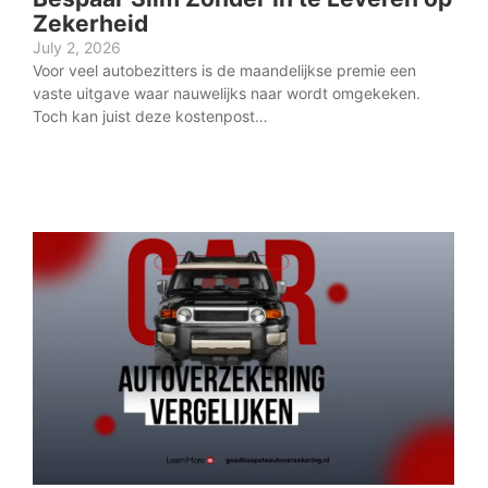
Zekerheid
en
July 2, 2026
June
Voor veel autobezitters is de maandelijkse premie een
Veel
vaste uitgave waar nauwelijks naar wordt omgekeken.
deze
Toch kan juist deze kostenpost…
vera
voor