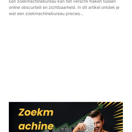
Een zoekmachinebureau kan het verschil maken tussen
Zoek
online obscuriteit en zichtbaarheid. In dit artikel ontdek je
iede
wat een zoekmachinebureau precies…
blog