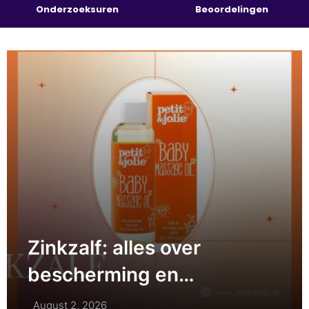
Onderzoeksuren
Beoordelingen
Zinkzalf: alles over
bescherming en
verzorging van een
August 2, 2026