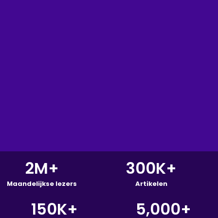
2
M+
300
K+
Maandelijkse lezers
Artikelen
150
K+
5,000
+