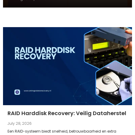
gevoelige huid
RAID Harddisk Recovery: Veilig Dataherstel
July 28, 2026
Een RAID-systeem biedt snelheid, betrouwbaarheid en extra