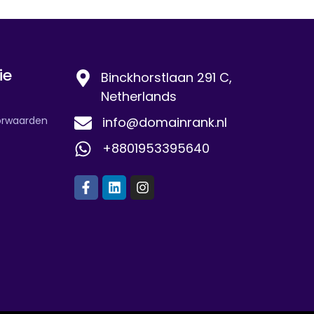
ie
Binckhorstlaan 291 C,
Netherlands
orwaarden
info@domainrank.nl
+8801953395640