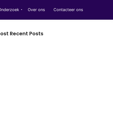
Onderzoek
Over ons
Contacteer ons
ost Recent Posts
terieur accessoires: geef je woning karakter
t de juiste details