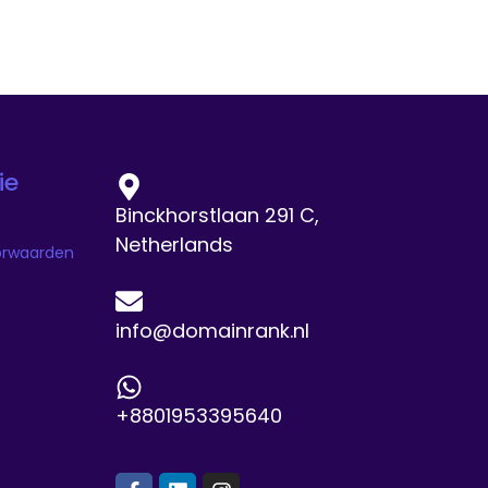
ie
Binckhorstlaan 291 C,
Netherlands
orwaarden
info@domainrank.nl
+8801953395640