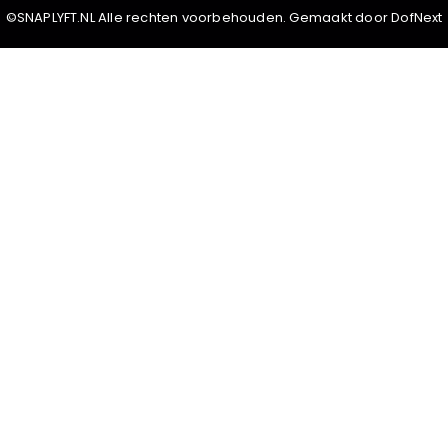
©SNAPLYFT.NL Alle rechten voorbehouden. Gemaakt door DofNext