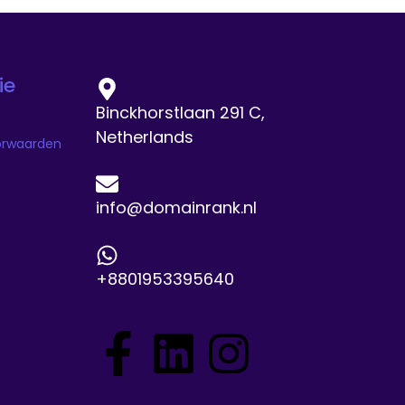
ie
Binckhorstlaan 291 C,
Netherlands
orwaarden
info@domainrank.nl
+8801953395640