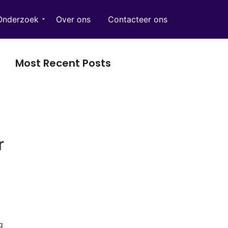
Onderzoek
Over ons
Contacteer ons
Most Recent Posts
Zinkzalf: alles over bescherming en
verzorging van een gevoelige huid
r
RAID Harddisk Recovery: Veilig
Dataherstel
Interieur accessoires: geef je woning
karakter met de juiste details
g