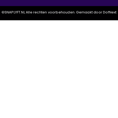
©SNAPLYFT.NL Alle rechten voorbehouden. Gemaakt door DofNext