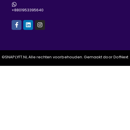
+8801953395640
©SNAPLYFT.NL Alle rechten voorbehouden. Gemaakt door DofNext